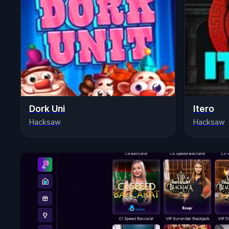
Dork Uni
Itero
Hacksaw
Hacksaw