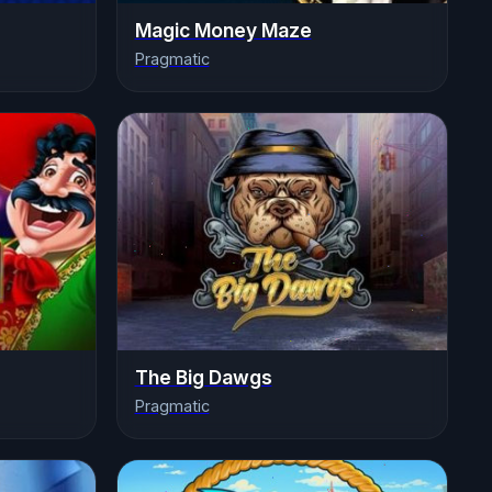
Magic Money Maze
Pragmatic
The Big Dawgs
Pragmatic