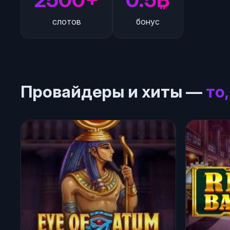
слотов
бонус
Провайдеры и хиты —
то