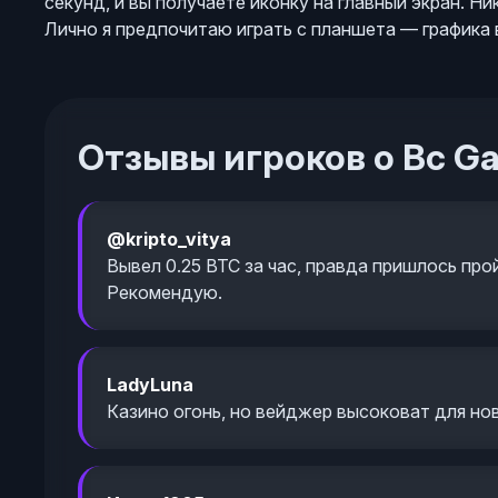
секунд, и вы получаете иконку на главный экран. Ни
Лично я предпочитаю играть с планшета — графика в
Отзывы игроков о Bc Ga
@kripto_vitya
Вывел 0.25 BTC за час, правда пришлось про
Рекомендую.
LadyLuna
Казино огонь, но вейджер высоковат для нов