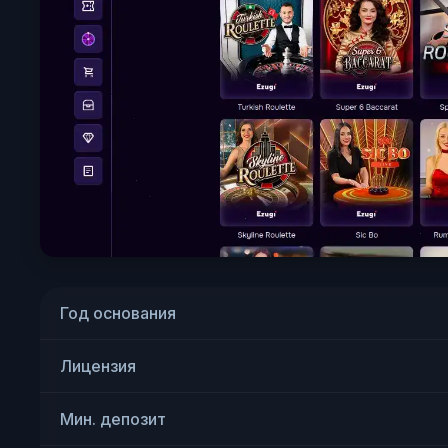
Год основания
Лицензия
Мин. депозит