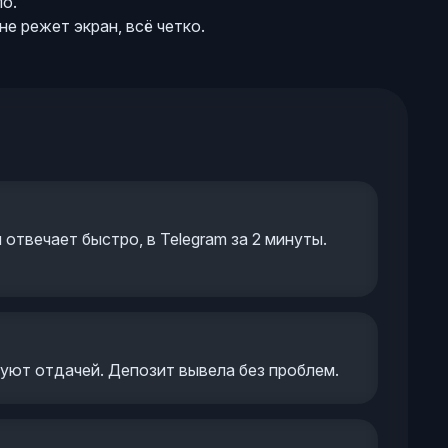
ло.
е режет экран, всё четко.
отвечает быстро, в Telegram за 2 минуты.
дуют отдачей. Депозит вывела без проблем.