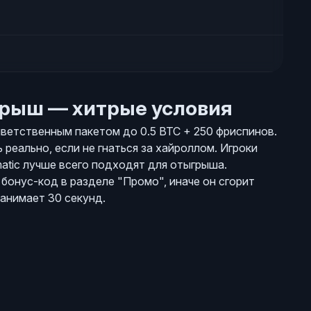
грыш — хитрые условия
иветственным пакетом до 0.5 BTC + 250 фриспинов.
реально, если не гнаться за хайроллом. Игроки
matic лучше всего подходят для отыгрыша.
бонус-код в разделе "Промо", иначе он сгорит
занимает 30 секунд.