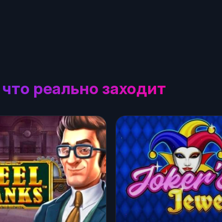
, что реально заходит