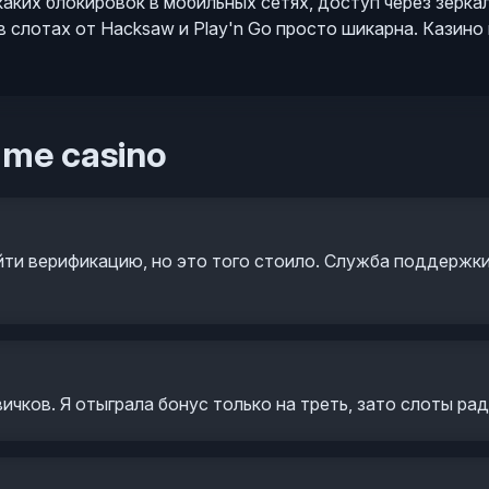
каких блокировок в мобильных сетях, доступ через зерка
 слотах от Hacksaw и Play'n Go просто шикарна. Казино н
me casino
йти верификацию, но это того стоило. Служба поддержки 
ичков. Я отыграла бонус только на треть, зато слоты ра